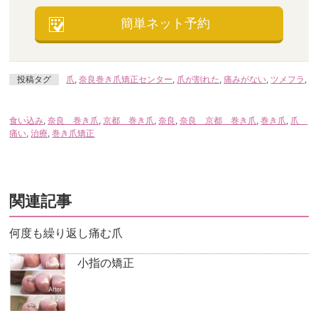
簡単ネット予約
投稿タグ
爪
,
奈良巻き爪矯正センター
,
爪が割れた
,
痛みがない
,
ツメフラ
,
食い込み
,
奈良 巻き爪
,
京都 巻き爪
,
奈良
,
奈良 京都 巻き爪
,
巻き爪
,
爪
痛い
,
治療
,
巻き爪矯正
関連記事
何度も繰り返し痛む爪
小指の矯正