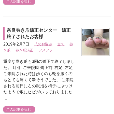
この記事を読む
奈良巻き爪矯正センター 矯正
終了されたお客様
2019年2月7日
爪のお悩み
全て
巻
き爪
巻き爪矯正
ツメフラ
重度な巻き爪も3回の矯正で終了しまし
た。 1回目ご来院時 矯正前 右足 左足
ご来院された時は歩くのも靴を履くの
もとても痛くて辛そうでした。 ご来院
される前日に右の親指を椅子にぶつけ
たようで爪にヒビがいっておりました
…
この記事を読む