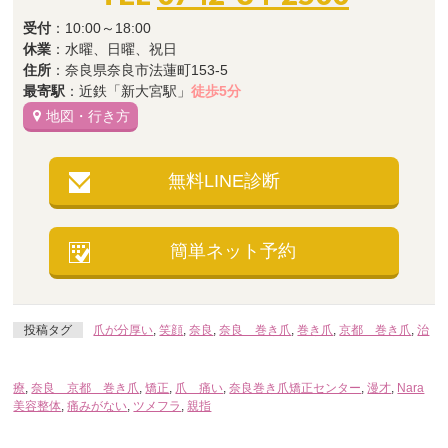
受付
：10:00～18:00
休業
：水曜、日曜、祝日
住所
：奈良県奈良市法蓮町153-5
最寄駅
：近鉄「新大宮駅」
徒歩5分
地図・行き方
無料LINE診断
簡単ネット予約
投稿タグ
爪が分厚い
,
笑顔
,
奈良
,
奈良 巻き爪
,
巻き爪
,
京都 巻き爪
,
治
療
,
奈良 京都 巻き爪
,
矯正
,
爪 痛い
,
奈良巻き爪矯正センター
,
漫才
,
Nara
美容整体
,
痛みがない
,
ツメフラ
,
親指