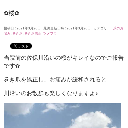
✿桜✿
投稿日 : 2021年3月26日
最終更新日時 : 2021年3月26日
カテゴリー :
爪のお
悩み
,
巻き爪
,
巻き爪矯正
,
ツメフラ
当院前の佐保川沿いの桜がキレイなのでご報告
です✿
巻き爪を矯正し、お痛みが緩和されると
川沿いのお散歩も楽しくなりますよ♪